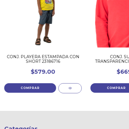
CONJ. PLAYERA ESTAMPADA CON
CONJ. S
SHORT 23186716
TRANSPARENCI
2228
$579.00
$66
COMPRAR
COMPRAR
Categorías